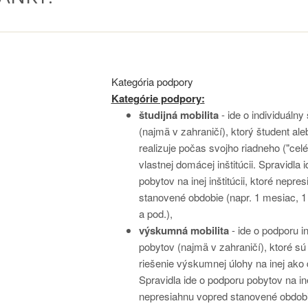
Kategória podpory
Kategórie podpory:
študijná mobilita
- ide o individuálny
(najmä v zahraničí), ktorý študent al
realizuje počas svojho riadneho ("celé
vlastnej domácej inštitúcii. Spravidla 
pobytov na inej inštitúcii, ktoré nepre
stanovené obdobie (napr. 1 mesiac, 1
a pod.),
výskumná mobilita
- ide o podporu i
pobytov (najmä v zahraničí), ktoré s
riešenie výskumnej úlohy na inej ako d
Spravidla ide o podporu pobytov na inej
nepresiahnu vopred stanovené obdobi