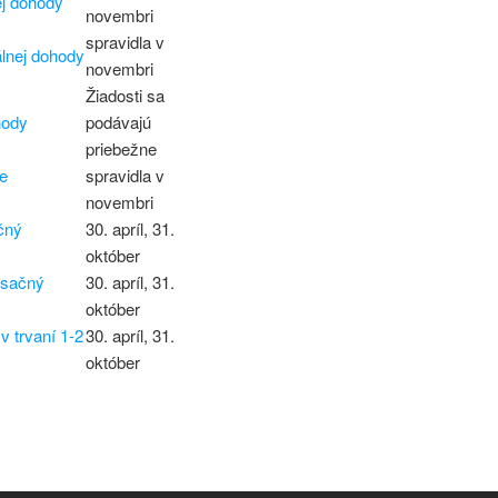
ej dohody
novembri
spravidla v
lnej dohody
novembri
Žiadosti sa
hody
podávajú
priebežne
e
spravidla v
novembri
čný
30. apríl, 31.
október
esačný
30. apríl, 31.
október
v trvaní 1-2
30. apríl, 31.
október