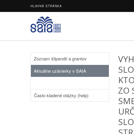
HLAVNÁ STRÁNKA
VYH
Zoznam štipendií a grantov
SLO
Aktuálne uzávierky v SAIA
KTO
ZO 
Často kladené otázky (help)
SME
URČ
SLO
STR