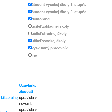
študent vysokej školy 1. stupňa
študent vysokej školy 2. stupňa
doktorand
učiteľ základnej školy
učiteľ strednej školy
učiteľ vysokej školy
výskumný pracovník
iné
Uzávierka
žiadostí
ilaterálnej
spravidla v
novembri
spravidla v