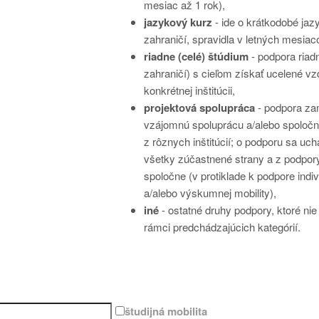
mesiac až 1 rok),
jazykový kurz
- ide o krátkodobé jaz
zahraničí, spravidla v letných mesiac
riadne (celé) štúdium
- podpora riad
zahraničí) s cieľom získať ucelené vz
konkrétnej inštitúcii,
projektová spolupráca
- podpora za
vzájomnú spoluprácu a/alebo spoloč
z rôznych inštitúcií; o podporu sa uc
všetky zúčastnené strany a z podpory 
spoločne (v protiklade k podpore indivi
a/alebo výskumnej mobility),
iné
- ostatné druhy podpory, ktoré nie
rámci predchádzajúcich kategórií.
študijná mobilita