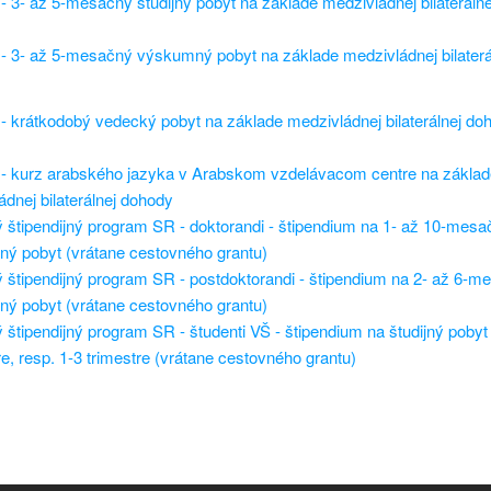
 3- až 5-mesačný študijný pobyt na základe medzivládnej bilateráln
 3- až 5-mesačný výskumný pobyt na základe medzivládnej bilaterá
 krátkodobý vedecký pobyt na základe medzivládnej bilaterálnej do
 kurz arabského jazyka v Arabskom vzdelávacom centre na základ
dnej bilaterálnej dohody
 štipendijný program SR - doktorandi - štipendium na 1- až 10-mesa
ý pobyt (vrátane cestovného grantu)
 štipendijný program SR - postdoktorandi - štipendium na 2- až 6-m
ý pobyt (vrátane cestovného grantu)
štipendijný program SR - študenti VŠ - štipendium na študijný pobyt 
, resp. 1-3 trimestre (vrátane cestovného grantu)