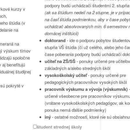
podpory budú uchádzači študentmi 2. stupňa
ykové kurzy v
(ak sa štúdium nedelí na 2 stupne, je v príp
och,
na časť štúdia podmienkou, aby v čase poby
neho štúdia (v
uchádzač absolvovaných min. 6 semestrov 
delanie na
domácej inštitúcii)
doktorand
- ide o podporu pobytov študentov
meraná na
stupňa VŠ štúdia (či už celého, alebo jeho čas
ný výskum tímov
čase poberania podpory budú uchádzači dok
hádzajú spoločne
učiteľ na ZŠ/SŠ
- ponuky určené pre učiteľo
aj benefitujú
základných a/alebo stredných škôl
duálnej študijnej
vysokoškolský učiteľ
- ponuky určené pre
pedagogických pracovníkov vysokých škôl
 sú pokryté v
pracovník výskumu a vývoja (výskumník)
-
určené všeobecne pre pracovníkov výskumu
(vrátane vysokoškolských pedagógov, ak ko
ponuka nemá ďalšie podmienky)
iný
- ostatné možnosti, ktoré nie sú obsiahnu
študent strednej školy