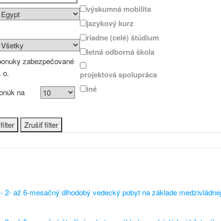
výskumná mobilita
jazykový kurz
riadne (celé) štúdium
letná odborná škola
ponuky zabezpečované
 o.
projektová spolupráca
iné
onúk na
 2- až 6-mesačný dlhodobý vedecký pobyt na základe medzivládnej b