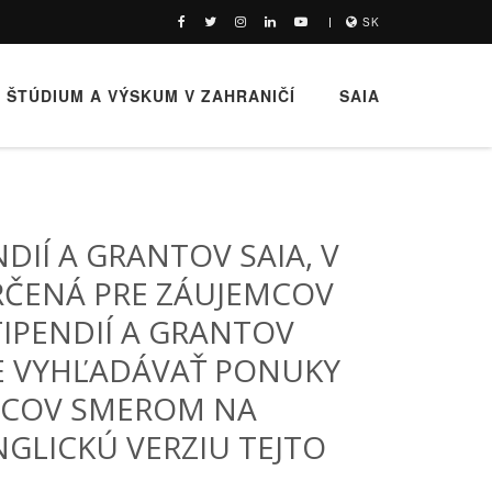
SK
ŠTÚDIUM A VÝSKUM V ZAHRANIČÍ
SAIA
DIÍ A GRANTOV SAIA, V
URČENÁ PRE ZÁUJEMCOV
IPENDIÍ A GRANTOV
E VYHĽADÁVAŤ PONUKY
MCOV SMEROM NA
NGLICKÚ VERZIU TEJTO