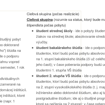
Cieľová skupina (počas realizácie)
Cieľová skupina
(rozumie sa status, ktorý bude m
štipendista počas pobytu)
študent strednej školy
- ide o pobyty študen
žiakov na strednej škole; absolvovanie stred
 študijný pobyt
výučby.
ebo doktorand
študent bakalárskeho štúdia
- ide o podpor
ho") štúdia na
študentov, ktorí budú počas pobytu absolvov
ide o podporu
na 1. stupni bakalárskeho štúdia (či už celéh
siahnu vopred
jeho časti); v čase poberania podpory budú 
 semester, 1 rok
študentmi 1. stupňa VŠ štúdia
študent 2. stupňa VŠ štúdia
- ide o podporu
ndividuálnych
študentov, ktorí budú počas pobytu absolvov
ú zamerané na
na 2. stupni vysokoškolského štúdia (t. j. ma
omácej inštitúcii.
inžinierske alebo doktorské štúdium, ako aj t
 inštitúcii, ktoré
postgraduálne štúdium; ide aj o študijné prog
e (napr. 1
ktoré sa nečlenia na 2 stupne); v čase pober