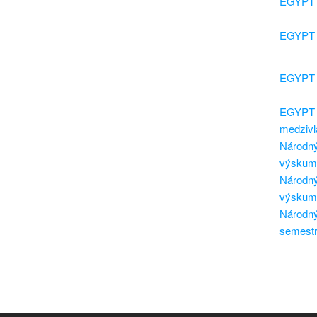
EGYPT -
EGYPT -
EGYPT -
EGYPT -
medzivlá
Národný
výskumn
Národný
výskumn
Národný 
semestre