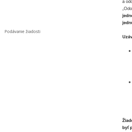
a odo
„Odo
jedn
jedn
Podávanie žiadosti
Uzáv
Žiad
byť 