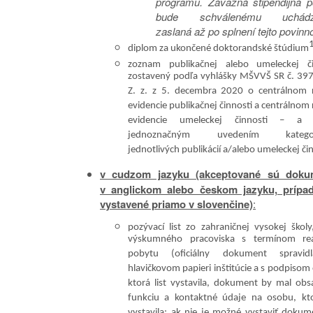
programu. Záväzná štipendijná 
bude schválenému uchádz
zaslaná až po splnení tejto povinno
diplom za ukončené doktorandské štúdium
zoznam publikačnej alebo umeleckej či
zostavený podľa vyhlášky MŠVVŠ SR č. 39
Z. z. z 5. decembra 2020 o centrálnom re
evidencie publikačnej činnosti a centrálnom r
evidencie umeleckej činnosti – a
jednoznačným uvedením kategori
jednotlivých publikácií a/alebo umeleckej či
v cudzom jazyku (akceptované sú doku
v anglickom alebo českom jazyku, prípad
vystavené priamo v slovenčine)
:
pozývací list zo zahraničnej vysokej školy
výskumného pracoviska s termínom real
pobytu (oficiálny dokument spravi
hlavičkovom papieri inštitúcie a s podpisom
ktorá list vystavila, dokument by mal ob
funkciu a kontaktné údaje na osobu, kt