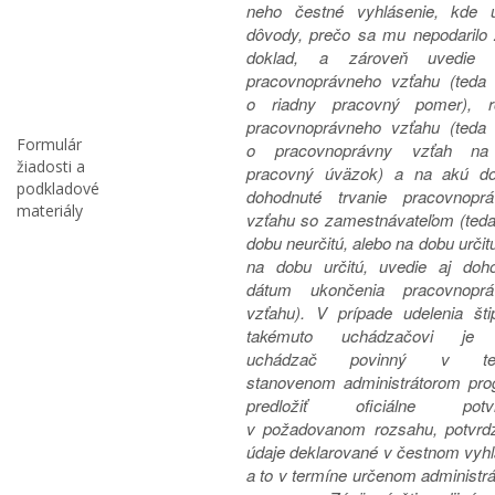
neho čestné vyhlásenie, kde 
dôvody, prečo sa mu nepodarilo 
doklad, a zároveň uvedie 
pracovnoprávneho vzťahu (teda 
o riadny pracovný pomer), r
pracovnoprávneho vzťahu (teda 
Formulár
o pracovnoprávny vzťah na
žiadosti a
pracovný úväzok) a na akú do
podkladové
dohodnuté trvanie pracovnopr
materiály
vzťahu so zamestnávateľom (teda
dobu neurčitú, alebo na dobu určit
na dobu určitú, uvedie aj doh
dátum ukončenia pracovnoprá
vzťahu). V prípade udelenia šti
takémuto uchádzačovi je 
uchádzač povinný v ter
stanovenom administrátorom pr
predložiť oficiálne potvr
v požadovanom rozsahu, potvrd
údaje deklarované v čestnom vyhl
a to v termíne určenom administr