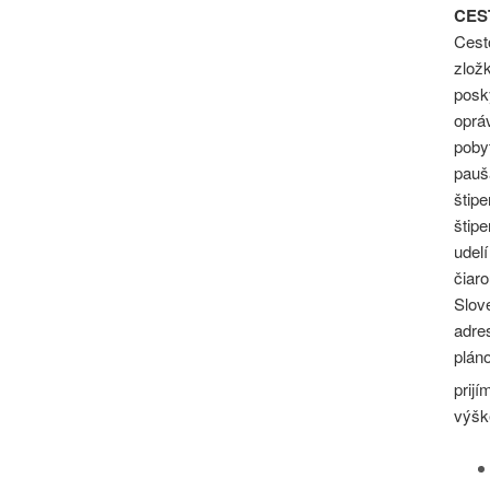
CES
Cest
zložk
posk
oprá
poby
pauš
štipe
štip
udelí
čiar
Slov
adres
plán
prijí
výšk