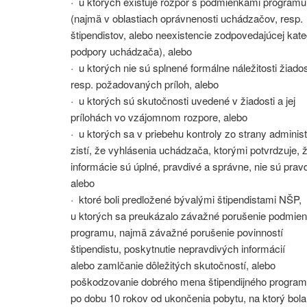
· u ktorých existuje rozpor s podmienkami programu
(najmä v oblastiach oprávnenosti uchádzačov, resp.
štipendistov, alebo neexistencie zodpovedajúcej kate
podpory uchádzača), alebo
· u ktorých nie sú splnené formálne náležitosti žiados
resp. požadovaných príloh, alebo
· u ktorých sú skutočnosti uvedené v žiadosti a jej
prílohách vo vzájomnom rozpore, alebo
· u ktorých sa v priebehu kontroly zo strany administ
zistí, že vyhlásenia uchádzača, ktorými potvrdzuje, 
informácie sú úplné, pravdivé a správne, nie sú pravd
alebo
· ktoré boli predložené bývalými štipendistami NŠP,
u ktorých sa preukázalo závažné porušenie podmie
programu, najmä závažné porušenie povinností
štipendistu, poskytnutie nepravdivých informácií
alebo zamlčanie dôležitých skutočností, alebo
poškodzovanie dobrého mena štipendijného program
po dobu 10 rokov od ukončenia pobytu, na ktorý bola