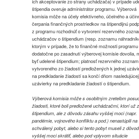
ich akceptovanie zo strany uchádzača) v prípade ud
štipendia overuje administrátor programu. Výberová
komisia môže na účely efektívneho, účelného a úči
čerpania finančných prostriedkov na štipendijnú pod
z programu rozhodnúť o vytvorení rezervného zozn
uchádzačov o štipendium (resp. zoznamu náhradník
ktorým v prípade, že to finančné možnosti programu
dodatočne po zasadnutí výberovej komisie dovolia,
byť udelené štipendium; platnosť rezervného zozna
vytvoreného zo žiadostí predložených k jednej uzávi
na predkladanie žiadostí sa končí dňom nasledujúcej
uzávierky na predkladanie žiadostí o štipendium.
Výberová komisia môže s osobitným zreteľom posu
žiadosti, ktoré boli predložené uchádzačmi, ktorí už z
štipendium, ale z dôvodu zásahu vyššej moci (napr.
pandémie, vojnového konfliktu a pod.) nenastúpili na
schválený pobyt, alebo si tento pobyt museli z dôvo
vyššej moci skrátiť, alebo pod vplyvom situácie