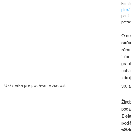
komi
plus/
použi
potre
O ce
súča
rámc
infor
grant
uchá
zdroj
Uzávierka pre podávanie žiadostí
30. a
Žiad
podá
Elek
podá
týžd