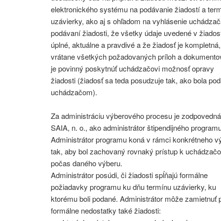
elektronického systému na podávanie žiadostí a te
uzávierky, ako aj s ohľadom na vyhlásenie uchádzača
podávaní žiadosti, že všetky údaje uvedené v žiadost
úplné, aktuálne a pravdivé a že žiadosť je kompletná,
vrátane všetkých požadovaných príloh a dokumentov
je povinný poskytnúť uchádzačovi možnosť opravy
žiadosti (žiadosť sa teda posudzuje tak, ako bola po
uchádzačom).
Za administráciu výberového procesu je zodpovedná
SAIA, n. o., ako administrátor štipendijného programu
Administrátor programu koná v rámci konkrétneho v
tak, aby bol zachovaný rovnaký prístup k uchádzač
počas daného výberu.
Administrátor posúdi, či žiadosti spĺňajú formálne
požiadavky programu ku dňu termínu uzávierky, ku
ktorému boli podané. Administrátor môže zamietnuť 
formálne nedostatky také žiadosti: