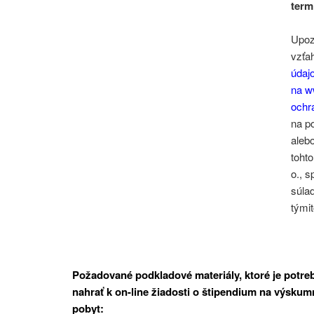
term
Upoz
vzťa
údajo
na w
ochr
na po
aleb
tohto
o., 
súla
tými
Požadované podkladové materiály, ktoré je potre
nahrať k on-line žiadosti o štipendium na výskum
pobyt: