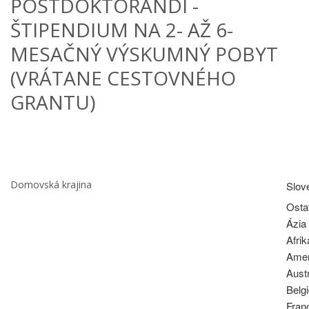
POSTDOKTORANDI -
ŠTIPENDIUM NA 2- AŽ 6-
MESAČNÝ VÝSKUMNÝ POBYT
(VRÁTANE CESTOVNÉHO
GRANTU)
Domovská krajina
Slov
Osta
Ázia
Afrik
Amer
Austr
Belg
Fran