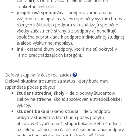
zahraničí) s cieľom získať ucelené vzdelanie na
konkrétnej inštitúcii,
projektová spolupráca
- podpora zameraná na
vzájomnú spoluprácu a/alebo spoločný výskum tímov z
rôznych inštitúcií; o podporu sa uchádzajú spoločne
všetky zúčastnené strany a z podpory aj benefitujú
spoločne (v protiklade k podpore individuálnej študijnej
a/alebo výskumnej mobility),
iné
- ostatné druhy podpory, ktoré nie sú pokryté v
rámci predchádzajúcich kategórií.
Cieľová skupina (v čase realizácie)
Cieľová skupina
(rozumie sa status, ktorý bude mať
štipendista počas pobytu)
študent strednej školy
- ide o pobyty študentov/
žiakov na strednej škole; absolvovanie stredoškolskej
výučby.
študent bakalárskeho štúdia
- ide o podporu
pobytov študentov, ktorí budú počas pobytu
absolvovať výučbu na 1. stupni bakalárskeho štúdia (či
už celého, alebo jeho časti); v čase poberania podpory
budú uchádzači študentmi 1. stupňa VŠ štúdia