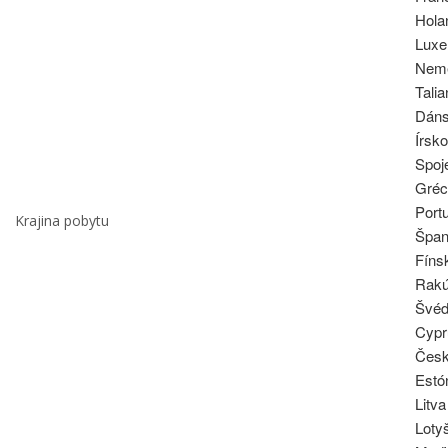
Hola
Luxe
Nem
Tali
Dán
Írsko
Spoj
Gréc
Port
Krajina pobytu
Špan
Fíns
Rak
Švé
Cypr
Čes
Estó
Litva
Loty