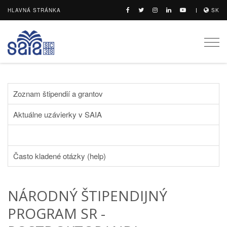
HLAVNÁ STRÁNKA
SK
Togg
navi
Zoznam štipendií a grantov
Aktuálne uzávierky v SAIA
Často kladené otázky (help)
NÁRODNÝ ŠTIPENDIJNÝ
PROGRAM SR -