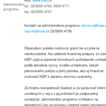
web:
www.saia.sk
Administrátor
tel.: 02/5930 4700, 5930 4711
programu
fax: 02/5930 4701
Kontakt na administrátora programu:
akcia-rs@saia.
nsp-sk@saia.sk,
02/5930 4738.
Štipendium a/alebo cestovný grant nie sú právne
nárokovateľné. Na udelenie finančnej podpory zo zdr
NŠP vplýva splnenie formálnych požiadaviek uchá
podľa aktuálnej výzvy, kvalita uchádzača, obsah
plánovaného pobytu a jeho potreba, ako aj finančné
možnosti NŠP k danému termínu uzávierky.
Za finálnu kompletnosť žiadosti a za správnosť inform
uvedených v nej a v jej prílohách je zodpovedný
uchádzač; administrátor programu vzhľadom na
dostatočný čas na prípravu žiadosti medzi otvorení