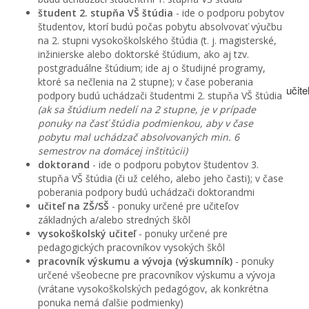
študent 2. stupňa VŠ štúdia
- ide o podporu pobytov
študentov, ktorí budú počas pobytu absolvovať výučbu
na 2. stupni vysokoškolského štúdia (t. j. magisterské,
inžinierske alebo doktorské štúdium, ako aj tzv.
postgraduálne štúdium; ide aj o študijné programy,
ktoré sa nečlenia na 2 stupne); v čase poberania
učit
podpory budú uchádzači študentmi 2. stupňa VŠ štúdia
(ak sa štúdium nedelí na 2 stupne, je v prípade
ponuky na časť štúdia podmienkou, aby v čase
pobytu mal uchádzač absolvovaných min. 6
semestrov na domácej inštitúcii)
doktorand
- ide o podporu pobytov študentov 3.
stupňa VŠ štúdia (či už celého, alebo jeho časti); v čase
poberania podpory budú uchádzači doktorandmi
učiteľ na ZŠ/SŠ
- ponuky určené pre učiteľov
základných a/alebo stredných škôl
vysokoškolský učiteľ
- ponuky určené pre
pedagogických pracovníkov vysokých škôl
pracovník výskumu a vývoja (výskumník)
- ponuky
určené všeobecne pre pracovníkov výskumu a vývoja
(vrátane vysokoškolských pedagógov, ak konkrétna
ponuka nemá ďalšie podmienky)