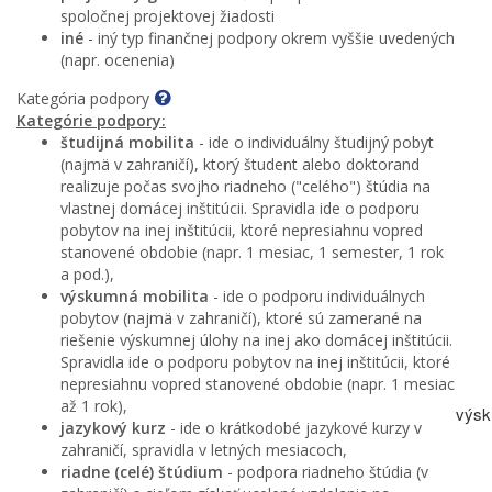
spoločnej projektovej žiadosti
iné
- iný typ finančnej podpory okrem vyššie uvedených
(napr. ocenenia)
Kategória podpory
Kategórie podpory:
študijná mobilita
- ide o individuálny študijný pobyt
(najmä v zahraničí), ktorý študent alebo doktorand
realizuje počas svojho riadneho ("celého") štúdia na
vlastnej domácej inštitúcii. Spravidla ide o podporu
pobytov na inej inštitúcii, ktoré nepresiahnu vopred
stanovené obdobie (napr. 1 mesiac, 1 semester, 1 rok
a pod.),
výskumná mobilita
- ide o podporu individuálnych
pobytov (najmä v zahraničí), ktoré sú zamerané na
riešenie výskumnej úlohy na inej ako domácej inštitúcii.
Spravidla ide o podporu pobytov na inej inštitúcii, ktoré
nepresiahnu vopred stanovené obdobie (napr. 1 mesiac
až 1 rok),
výsk
jazykový kurz
- ide o krátkodobé jazykové kurzy v
zahraničí, spravidla v letných mesiacoch,
riadne (celé) štúdium
- podpora riadneho štúdia (v