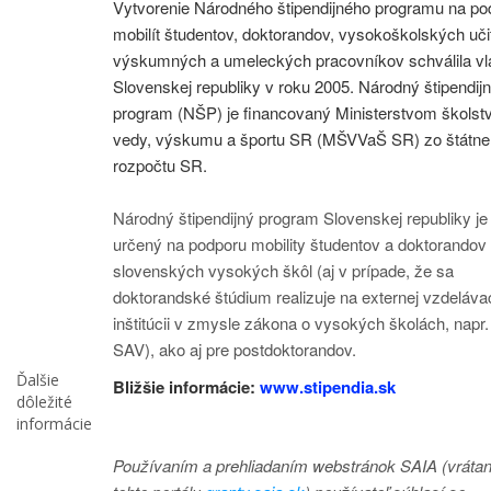
Vytvorenie Národného štipendijného programu na po
mobilít študentov, doktorandov, vysokoškolských učit
výskumných a umeleckých pracovníkov schválila vl
Slovenskej republiky v roku 2005. Národný štipendij
program (NŠP) je financovaný Ministerstvom školst
vedy, výskumu a športu SR (MŠVVaŠ SR) zo štátn
rozpočtu SR.
Národný štipendijný program Slovenskej republiky je
určený na podporu mobility študentov a doktorandov
slovenských vysokých škôl (aj v prípade, že sa
doktorandské štúdium realizuje na externej vzdeláva
inštitúcii v zmysle zákona o vysokých školách, napr.
SAV), ako aj pre postdoktorandov.
Ďalšie
Bližšie informácie:
www.stipendia.sk
dôležité
informácie
Používaním a prehliadaním webstránok SAIA (vráta