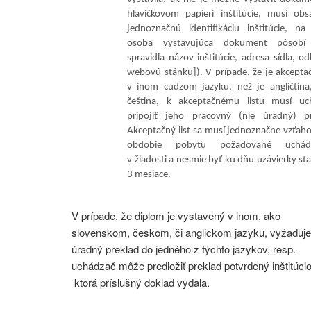
vystavila; ak nie je možné vystaviť doku
hlavičkovom papieri inštitúcie, musí obs
jednoznačnú identifikáciu inštitúcie, na
osoba vystavujúca dokument pôsobí
spravidla názov inštitúcie, adresa sídla, o
webovú stánku]). V prípade, že je akceptač
v inom cudzom jazyku, než je angličtina,
čeština, k akceptačnému listu musí uc
pripojiť jeho pracovný (nie úradný) pr
Akceptačný list sa musí jednoznačne vzťah
obdobie pobytu požadované uchád
v žiadosti a nesmie byť ku dňu uzávierky sta
3 mesiace.
V prípade, že diplom je vystavený v inom, ako
slovenskom, českom, či anglickom jazyku, vyžaduje
úradný preklad do jedného z týchto jazykov, resp.
uchádzač môže predložiť preklad potvrdený inštitúcio
ktorá príslušný doklad vydala.