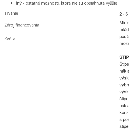
iný
- ostatné možnosti, ktoré nie sú obsiahnuté vyššie
Trvanie
2 - 
Mini
Zdroj financovania
mlád
podľ
Kvóta
možn
ŠTI
Štip
nákl
výsk
vybra
výsk
štip
nákla
konz
s pô
štip