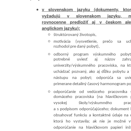
v slovenskom jazyku (dokumenty, kto
vyžadujú v slovenskom jazyku, m
rovnocenne predložiť aj v českom al
anglickom jazyku):
štruktúrovaný životopis,
motivácia (vysvetlenie, prečo sa uc
rozhodol pre daný pobyt),
odborný program výskumného pobyt
potrebné uviesť aj názov zahran
univerzity/výskumného pracoviska, na kt
uchádzač pozvaný, ako aj dĺžku pobytu a 
nástupu na pobyt; odporúča sa uvi
primerane detailný časový harmonogram po
odporúčanie od vedúceho pracovníka 
domáceho pracoviska (na hlavičkovom p
vysokej školy/výskumného praco
a s podpisom odporúčajúceho; dokument 
obsahovať funkciu a kontaktné údaje na 
ktorá ho vystavila; ak nie je možné vy
odporúčanie na hlavičkovom papieri inšti