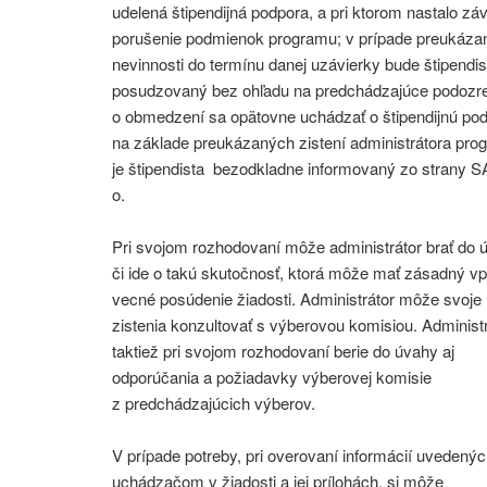
udelená štipendijná podpora, a pri ktorom nastalo zá
porušenie podmienok programu; v prípade preukáza
nevinnosti do termínu danej uzávierky bude štipendis
posudzovaný bez ohľadu na predchádzajúce podozre
o obmedzení sa opätovne uchádzať o štipendijnú po
na základe preukázaných zistení administrátora pro
je štipendista bezodkladne informovaný zo strany SA
o.
Pri svojom rozhodovaní môže administrátor brať do 
či ide o takú skutočnosť, ktorá môže mať zásadný vp
vecné posúdenie žiadosti. Administrátor môže svoje
zistenia konzultovať s výberovou komisiou. Administ
taktiež pri svojom rozhodovaní berie do úvahy aj
odporúčania a požiadavky výberovej komisie
z predchádzajúcich výberov.
V prípade potreby, pri overovaní informácií uvedený
uchádzačom v žiadosti a jej prílohách, si môže