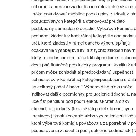
odborné zameranie žiadostí a iné relevantné skutočn
môže posudzovať osobitne podskupiny žiadostí v rá
posudzovaných kategórií a stanovovať pre tieto
podskupiny samostatné poradie. Výberová komisia 
posúdení žiadostí v konkrétnej kategórii alebo podsk
určí, ktoré žiadosti v rámci daného výberu spĺňajú
očakávanie vysokej kvality, a z týchto žiadostí navrh
ktorým žiadostiam sa má udeliť štipendium s ohľado
dostupné finančné prostriedky programu, kvalitu žiad
pričom môže zohľadniť aj predpokladanú úspešnosť
uchádzačov v konkrétnej kategórii/podskupine s oh
na celkový počet žiadostí. Výberová komisia môže
indikovať ďalšie podmienky pre udelenie štipendia, na
udeliť štipendium pod podmienkou skrátenia dĺžky
štipendijnej podpory (teda skráti počet štipendijných
mesiacov), zdokladovanie alebo vysvetlenie skutočno
ktoré výberová komisia považovala za potrebné v p
posudzovania žiadosti a pod.; splnenie podmienok (r