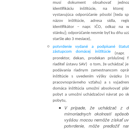
musí dokument obsahovať jednoz
identifikáciu inštitúcie, na ktorej
vystavujúca odporúčanie pôsobí [teda spr
názov inštitúcie, adresa sídla, regis
identifikátor – napr. IČO, odkaz na 
stánku]; odporúčanie nesmie byť ku dňu uz
staršie ako 3 mesiace),
potvrdenie vydané a podpísané štatu
zástupcom domácej inštitúcie
(napr. r
prorektor, dekan, prodekan príslušnej fa
riaditeľ ústavu SAV) o tom, že uchádzač je
podávania riadnym zamestnancom oprá
inštitúcie s uvedením výšky úväzku (r
pracovnoprávneho vzťahu) a s vyjadren
domáca inštitúcia umožní absolvovať plá
pobyt a umožní uchádzačovi návrat po sk
pobytu,
V prípade, že uchádzač z d
mimoriadnych okolností spôso
vyššou mocou nemôže získať u
potvrdenie, môže predložiť na