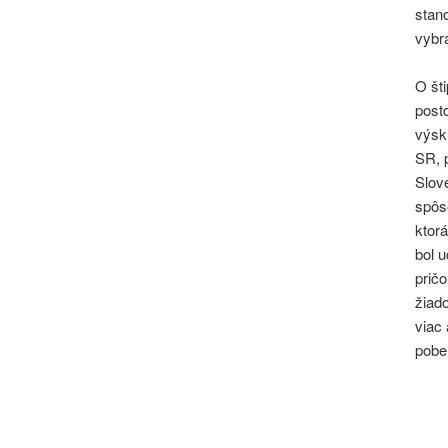
stan
vybr
O št
postd
výsk
SR, p
Slov
spôs
ktor
bol u
prič
žiado
viac 
pober