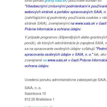
tohto portálu
granty.saia.sk
) používateľ súhlasí so
"Všeobecnými zmluvnými podmienkami k používani
webových stránok a portálov spravovaných SAIA, n. 
(zahŕňajúcimi aj podmienky používania cookies v rá
stránok SAIA), zverejnenými
na www.saia.sk v časti
Právne informácie a ochrana údajov
.
V prípade programov (štipendijných alebo grantovýc
ponúk), do ktorých administrácie je zapojená SAIA, n.
sa na spracovanie osobných údajov vzťahujú
"Podmi
spracovania osobných údajov v SAIA, n. o."
tak, ako
zverejnené
na
www.saia.sk v časti Právne informáci
ochrana údajov
.
Uvedenú ponuku administratívne zabezpečuje SAIA, 
SAIA, n. o.
Sasinkova 10
812 20 Bratislava 1