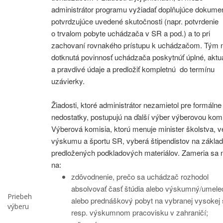
administrátor programu vyžiadať doplňujúce dokume
potvrdzujúce uvedené skutočnosti (napr. potvrdenie
o trvalom pobyte uchádzača v SR a pod.) a to pri
zachovaní rovnakého prístupu k uchádzačom. Tým n
dotknutá povinnosť uchádzača poskytnúť úplné, aktu
a pravdivé údaje a predložiť kompletnú do termínu
uzávierky.
Žiadosti, ktoré administrátor nezamietol pre formálne
nedostatky, postupujú na ďalší výber výberovou komi
Výberová komisia, ktorú menuje minister školstva, v
výskumu a športu SR, vyberá štipendistov na zákla
predložených podkladových materiálov. Zameria sa 
na:
zdôvodnenie, prečo sa uchádzač rozhodol
absolvovať časť štúdia alebo výskumný/umele
Priebeh
alebo prednáškový pobyt na vybranej vysokej 
výberu
resp. výskumnom pracovisku v zahraničí;