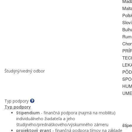
Maďa
Malt
Poľs
Slov
Bulh
Rum
Chor
PRÍ
TEC
LEK
Študijný/vedný odbor
PÔD
SPO
HUM
UME
Typ podpory
Typ podpory
štipendium
- finančná podpora (najmä na mobilitu)
individuálneho žiadateľa a jeho
študijného/prednáškového/výskumného zámeru
štipe
projektový grant
- finančná podpora tímov na základe