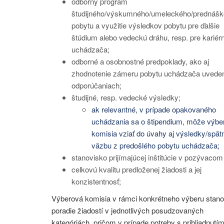
odborný program
študijného/výskumného/umeleckého/prednáš
pobytu a využitie výsledkov pobytu pre ďalšie
štúdium alebo vedeckú dráhu, resp. pre kariérn
uchádzača;
odborné a osobnostné predpoklady, ako aj
zhodnotenie zámeru pobytu uchádzača uvede
odporúčaniach;
študijné, resp. vedecké výsledky;
ak relevantné, v prípade opakovaného
uchádzania sa o štipendium, môže výbe
komisia vziať do úvahy aj výsledky/spät
väzbu z predošlého pobytu uchádzača;
stanovisko prijímajúcej inštitúcie v pozývacom 
celkovú kvalitu predloženej žiadosti a jej
konzistentnosť;
Výberová komisia v rámci konkrétneho výberu stano
poradie žiadostí v jednotlivých posudzovaných
kategóriách, pričom v prípade potreby s prihliadnutí