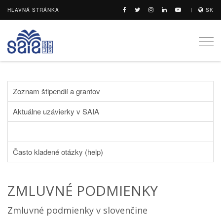
HLAVNÁ STRÁNKA
SK
Togg
navi
Zoznam štipendií a grantov
Aktuálne uzávierky v SAIA
Často kladené otázky (help)
ZMLUVNÉ PODMIENKY
Zmluvné podmienky v slovenčine