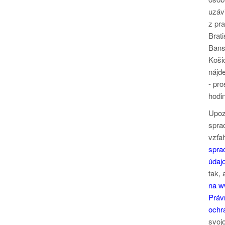
uzáv
z pr
Brati
Bansk
Koši
nájd
- pro
hodin
Upoz
spra
vzťa
spra
údajo
tak,
na w
Práv
ochr
svojo