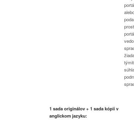
portá
aleb
poda
pros
portá
vedom
spra
žiad
tými
súhla
podm
spra
1 sada originálov + 1 sada kópií v
anglickom jazyku: