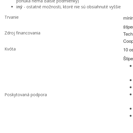
ponuka nemá ďalšie podmienky)
iný
- ostatné možnosti, ktoré nie sú obsiahnuté vyššie
Trvanie
mini
štip
Zdroj financovania
Tech
Coop
Kvóta
10 o
Štip
Poskytovaná podpora