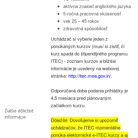
aktívna znalosť anglického jazyka
5-ročná pracovná skúsenosť
vek 25 – 45 rokov
zdravotná spôsobilosť
Uchádzač si vyberie jeden z
ponúkaných kurzov (musí si zistiť, či
kurz spadá do štipendijného programu
ITEC) - zoznam kurzov a bližšie
informácie je uvedený na webovej
stránke:
http://itec.mea.gov.in/
.
Odporúčaná doba podania prihlášky je
4,5 mesiaca pred plánovaným
začiatkom kurzu.
Ďalšie dôležité
informácie
Dôležité: Dovoľujeme si upozorniť
uchádzačov, že ITEC momentálne
ponúka elektornické e-ITEC kurzy a aj