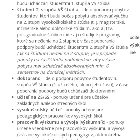
budú uchádzači študentmi 1. stupňa VŠ štúdia
študent 2. stupňa VŠ štúdia
- ide o podporu pobytov
študentov, ktorí budú počas pobytu absolvovať výučbu
na 2. stupni vysokoškolského štúdia (t. j. magisterské,
inžinierske alebo doktorské štúdium, ako aj tzv.
postgraduálne štúdium; ide aj o študijné programy,
učite
ktoré sa nečlenia na 2 stupne); v čase poberania
výsk
podpory budú uchádzači študentmi 2. stupňa VŠ štúdia
iné
(ak sa štúdium nedelí na 2 stupne, je v prípade
ponuky na časť štúdia podmienkou, aby v čase
pobytu mal uchádzač absolvovaných min. 6
semestrov na domácej inštitúcii)
doktorand
- ide o podporu pobytov študentov 3.
stupňa VŠ štúdia (či už celého, alebo jeho časti); v čase
poberania podpory budú uchádzači doktorandmi
učiteľ na ZŠ/SŠ
- ponuky určené pre učiteľov
základných a/alebo stredných škôl
vysokoškolský učiteľ
- ponuky určené pre
pedagogických pracovníkov vysokých škôl
pracovník výskumu a vývoja (výskumník)
- ponuky
určené všeobecne pre pracovníkov výskumu a vývoja
(vrátane vysokoškolských pedagógov, ak konkrétna