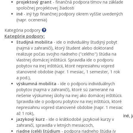
projektový grant
- finančná podpora tímov na základe
spoločnej projektovej žiadosti
iné
- iný typ finančnej podpory okrem vyššie uvedených
(napr. ocenenia)
Kategória podpory
Kategórie podpory:
študijná mobilita
- ide o individuálny študijný pobyt
(najmä v zahraničí), ktorý študent alebo doktorand
realizuje počas svojho riadneho ("celého") štúdia na
vlastnej domácej inštitúcii. Spravidla ide o podporu
pobytov na inej inštitúcii, ktoré nepresiahnu vopred
stanovené obdobie (napr. 1 mesiac, 1 semester, 1 rok
a pod.),
výskumná mobilita
- ide o podporu individuálnych
pobytov (najmä v zahraničí), ktoré sú zamerané na
riešenie výskumnej úlohy na inej ako domácej inštitúcii.
Spravidla ide o podporu pobytov na inej inštitúcii, ktoré
nepresiahnu vopred stanovené obdobie (napr. 1 mesiac
až 1 rok),
iné,
jazykový kurz
- ide o krátkodobé jazykové kurzy v
zahraničí, spravidla v letných mesiacoch,
riadne (celé) štúdium
- podpora riadneho štúdia (v