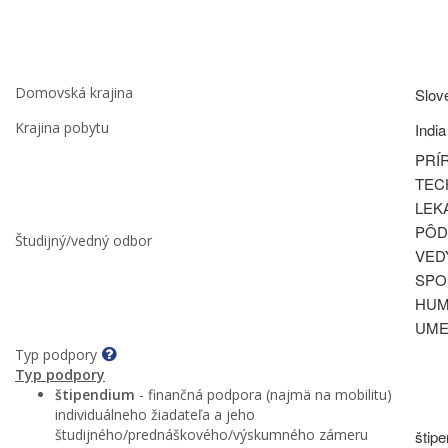
Domovská krajina
Slov
Krajina pobytu
India
PRÍ
TEC
LEK
PÔD
Študijný/vedný odbor
VED
SPO
HUM
UME
Typ podpory
Typ podpory
štipendium
- finančná podpora (najmä na mobilitu)
individuálneho žiadateľa a jeho
študijného/prednáškového/výskumného zámeru
štip