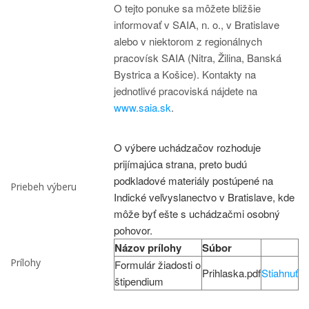
O tejto ponuke sa môžete bližšie
informovať v SAIA, n. o., v Bratislave
alebo v niektorom z regionálnych
pracovísk SAIA (Nitra, Žilina, Banská
Bystrica a Košice). Kontakty na
jednotlivé pracoviská nájdete na
www.saia.sk
.
O výbere uchádzačov rozhoduje
prijímajúca strana, preto budú
podkladové materiály postúpené na
Priebeh výberu
Indické veľvyslanectvo v Bratislave, kde
môže byť ešte s uchádzačmi osobný
pohovor.
Názov prílohy
Súbor
Prílohy
Formulár žiadosti o
Prihlaska.pdf
Stiahnuť
štipendium