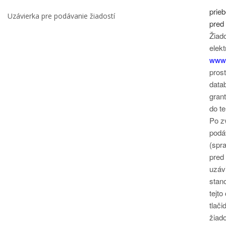
prie
Uzávierka pre podávanie žiadostí
pred
Žiad
elek
www.
pros
datab
grant
do t
Po z
podá
(spr
pred
uzávi
stan
tejto
tlači
žiado