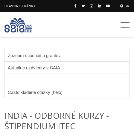
HLAVNÁ STRÁNKA
SK
Togg
navi
Zoznam štipendií a grantov
Aktuálne uzávierky v SAIA
Často kladené otázky (help)
INDIA - ODBORNÉ KURZY -
ŠTIPENDIUM ITEC