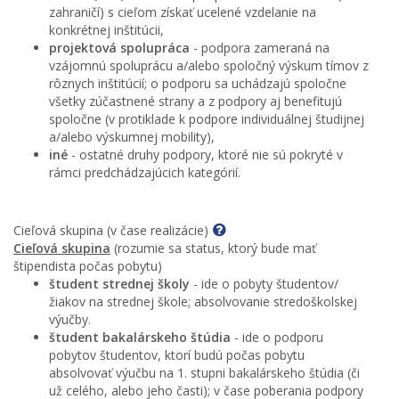
zahraničí) s cieľom získať ucelené vzdelanie na
konkrétnej inštitúcii,
projektová spolupráca
- podpora zameraná na
vzájomnú spoluprácu a/alebo spoločný výskum tímov z
rôznych inštitúcií; o podporu sa uchádzajú spoločne
všetky zúčastnené strany a z podpory aj benefitujú
spoločne (v protiklade k podpore individuálnej študijnej
a/alebo výskumnej mobility),
iné
- ostatné druhy podpory, ktoré nie sú pokryté v
rámci predchádzajúcich kategórií.
Cieľová skupina (v čase realizácie)
Cieľová skupina
(rozumie sa status, ktorý bude mať
štipendista počas pobytu)
študent strednej školy
- ide o pobyty študentov/
žiakov na strednej škole; absolvovanie stredoškolskej
výučby.
študent bakalárskeho štúdia
- ide o podporu
pobytov študentov, ktorí budú počas pobytu
absolvovať výučbu na 1. stupni bakalárskeho štúdia (či
už celého, alebo jeho časti); v čase poberania podpory