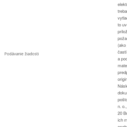
elek
treb
vytla
to u
prilo
poža
(ako 
časti
Podávanie žiadosti
a po
mater
pred
origi
Násl
doku
pošt
n. o.
20 Br
ich 
osob